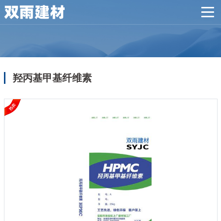
羟丙基甲基纤维素